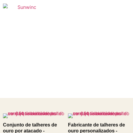
Fundada em 2005
Talheres de ouro diretamente da fábrica - mais de 100
modelos, soluções OEM personalizadas e preços por
grosso. Perfeito para hotéis de luxo, casamentos e eventos.
Solicite um orçamento para obter descontos exclusivos por
grosso hoje mesmo!
Conjunto de talheres de
Fabricante de talheres de
ouro por atacado -
ouro personalizados -